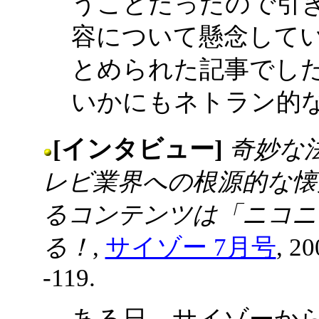
うことだったので引
容について懸念して
とめられた記事でし
いかにもネトラン的
[インタビュー]
奇妙な
レビ業界への根源的な懐
るコンテンツは「ニコニ
る！
,
サイゾー 7月号
, 2
-119.
ある日、サイゾーか