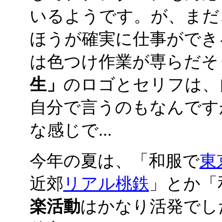
いるようです。が、まだ
ほうが確実に仕事ができ
は色つけ作業が専らだそ
生」
のロゴとセリフは、
自分で言うのもなんです
な感じで...
今年の夏は、「和服で
東
近郊
リアル桃鉄
」とか「
楽活動
はかなり活発でし