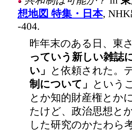
想地図 特集・日本
, NHK
-404.
昨年末のある日、東
っていう新しい雑誌
い」
と依頼された。
制について」
という
とか知的財産権とか
たけど、政治思想と
した研究のかたわら